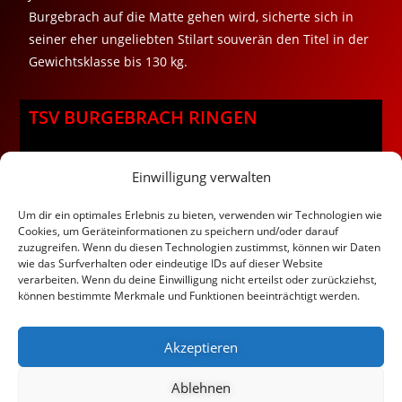
Burgebrach auf die Matte gehen wird, sicherte sich in
seiner eher ungeliebten Stilart souverän den Titel in der
Gewichtsklasse bis 130 kg.
TSV BURGEBRACH RINGEN
Datenschutz / Impressum
Einwilligung verwalten
Kontakt
Vereinsbus
Um dir ein optimales Erlebnis zu bieten, verwenden wir Technologien wie
Cookies, um Geräteinformationen zu speichern und/oder darauf
zuzugreifen. Wenn du diesen Technologien zustimmst, können wir Daten
wie das Surfverhalten oder eindeutige IDs auf dieser Website
verarbeiten. Wenn du deine Einwilligung nicht erteilst oder zurückziehst,
Facebook
können bestimmte Merkmale und Funktionen beeinträchtigt werden.
Instagram
Akzeptieren
Ablehnen
COPYRIGHT BY RINGEN IN BURGEBRACH