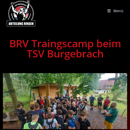
Menü
BRV Traingscamp beim
TSV Burgebrach