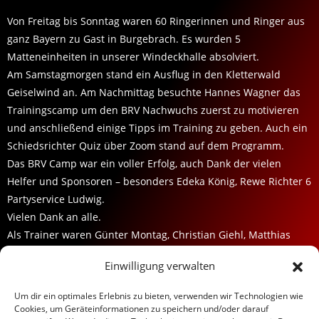
Von Freitag bis Sonntag waren 60 Ringerinnen und Ringer aus
ganz Bayern zu Gast in Burgebrach. Es wurden 5
Matteneinheiten in unserer Windeckhalle absolviert.
Am Samstagmorgen stand ein Ausflug in den Kletterwald
Geiselwind an. Am Nachmittag besuchte Hannes Wagner das
Trainingscamp um den BRV Nachwuchs zuerst zu motivieren
und anschließend einige Tipps im Training zu geben. Auch ein
Schiedsrichter Quiz über Zoom stand auf dem Programm.
Das BRV Camp war ein voller Erfolg, auch Dank der vielen
Helfer und Sponsoren – besonders Edeka König, Rewe Richter 6
Partyservice Ludwig.
Vielen Dank an alle.
Als Trainer waren Günter Montag, Christian Giehl, Matthias
Baumeister & Oguz Karabacak im Einsatz.
Einwilligung verwalten
TSV BURGEBRACH RINGEN
Um dir ein optimales Erlebnis zu bieten, verwenden wir Technologien wie
Cookies, um Geräteinformationen zu speichern und/oder darauf
Datenschutz / Impressum