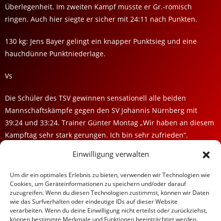
Überlegenheit. Im zweiten Kampf musste er Gr.-römisch
ringen. Auch hier siegte er sicher mit 24:11 nach Punkten.
130 kg: Jens Bayer gelingt ein knapper Punktsieg und eine
hauchdünne Punktniederlage.
Vs
Die Schüler des TSV gewinnen sensationell alle beiden
Mannschaftskämpfe gegen den SV Johannis Nürnberg mit
39:24 und 33:24. Trainer Günter Montag „Wir haben an diesem
Kampftag sehr stark gerungen. Ich bin sehr zufrieden“.
Einwilligung verwalten
TSV BURGEBRACH RINGEN
Um dir ein optimales Erlebnis zu bieten, verwenden wir Technologien wie
Cookies, um Geräteinformationen zu speichern und/oder darauf
Datenschutz / Impressum
zuzugreifen. Wenn du diesen Technologien zustimmst, können wir Daten
Kontakt
wie das Surfverhalten oder eindeutige IDs auf dieser Website
Vereinsbus
verarbeiten. Wenn du deine Einwilligung nicht erteilst oder zurückziehst,
können bestimmte Merkmale und Funktionen beeinträchtigt werden.