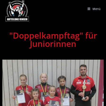
Menü
"Doppelkampftag" für
Juniorinnen