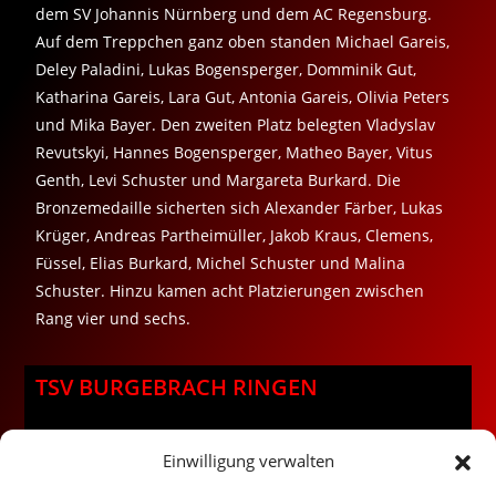
dem SV Johannis Nürnberg und dem AC Regensburg.
Auf dem Treppchen ganz oben standen Michael Gareis,
Deley Paladini, Lukas Bogensperger, Domminik Gut,
Katharina Gareis, Lara Gut, Antonia Gareis, Olivia Peters
und Mika Bayer. Den zweiten Platz belegten Vladyslav
Revutskyi, Hannes Bogensperger, Matheo Bayer, Vitus
Genth, Levi Schuster und Margareta Burkard. Die
Bronzemedaille sicherten sich Alexander Färber, Lukas
Krüger, Andreas Partheimüller, Jakob Kraus, Clemens,
Füssel, Elias Burkard, Michel Schuster und Malina
Schuster. Hinzu kamen acht Platzierungen zwischen
Rang vier und sechs.
TSV BURGEBRACH RINGEN
Datenschutz / Impressum
Einwilligung verwalten
Kontakt
Vereinsbus