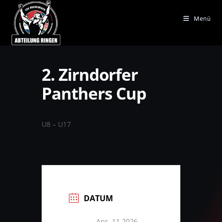
Zum
Inhalt
Menü
springen
2. Zirndorfer
Panthers Cup
U8 – U17
DATUM
Apr. 11 2026