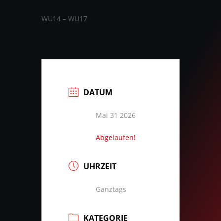
WU14 – WU17
DATUM
Mai 31 2026
Abgelaufen!
UHRZEIT
Ganztags
KATEGORIE