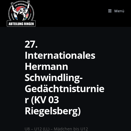
Zum
Inhalt
Menü
springen
27.
Internationales
Hermann
Schwindling-
Gedächtnisturnie
r (KV 03
Riegelsberg)
U8 – U12 (LL) – Mädchen bis U12