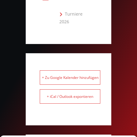
Turniere
2026
+ Zu Google Kalender hinzufügen
+ iCal / Outlook exportieren