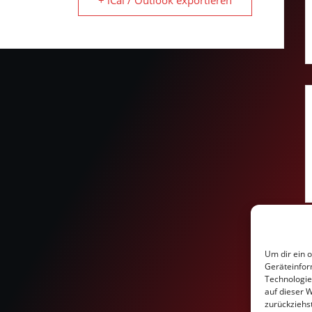
+ iCal / Outlook exportieren
Um dir ein 
Geräteinfor
Technologie
auf dieser W
zurückziehs