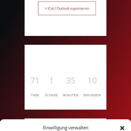
+ iCal / Outlook exportieren
71
1
35
9
TAGE
STUNDE
MINUTEN
SEKUNDEN
Einwilligung verwalten