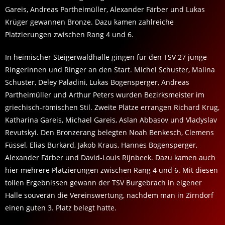
Gareis, Andreas Partheimüller, Alexander Färber und Lukas
Krüger gewannen Bronze. Dazu kamen zahlreiche
Platzierungen zwischen Rang 4 und 6.
In heimischer Steigerwaldhalle gingen für den TSV 27 junge
Ringerinnen und Ringer an den Start. Michel Schuster, Malina
Schuster, Deley Paladini, Lukas Bogensperger, Andreas
Partheimüller und Arthur Peters wurden Bezirksmeister im
griechisch-römischen Stil. Zweite Plätze errangen Richard Krug,
Katharina Gareis, Michael Gareis, Aslan Abbasov und Vladyslav
Revutskyi. Den Bronzerang belegten Noah Benkesch, Clemens
Füssel, Elias Burkard, Jakob Kraus, Hannes Bogensperger,
Alexander Färber und David-Louis Rijnbeek. Dazu kamen auch
hier mehrere Platzierungen zwischen Rang 4 und 6. Mit diesen
tollen Ergebnissen gewann der TSV Burgebrach in eigener
Halle souverän die Vereinswertung, nachdem man in Zirndorf
einen guten 3. Platz belegt hatte.