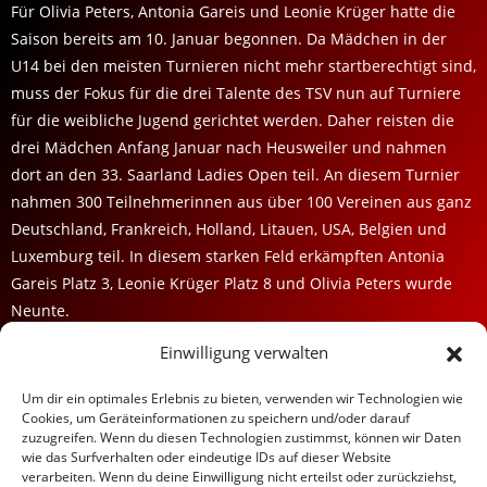
Für Olivia Peters, Antonia Gareis und Leonie Krüger hatte die
Saison bereits am 10. Januar begonnen. Da Mädchen in der
U14 bei den meisten Turnieren nicht mehr startberechtigt sind,
muss der Fokus für die drei Talente des TSV nun auf Turniere
für die weibliche Jugend gerichtet werden. Daher reisten die
drei Mädchen Anfang Januar nach Heusweiler und nahmen
dort an den 33. Saarland Ladies Open teil. An diesem Turnier
nahmen 300 Teilnehmerinnen aus über 100 Vereinen aus ganz
Deutschland, Frankreich, Holland, Litauen, USA, Belgien und
Luxemburg teil. In diesem starken Feld erkämpften Antonia
Gareis Platz 3, Leonie Krüger Platz 8 und Olivia Peters wurde
Neunte.
Einwilligung verwalten
TSV BURGEBRACH RINGEN
Um dir ein optimales Erlebnis zu bieten, verwenden wir Technologien wie
Cookies, um Geräteinformationen zu speichern und/oder darauf
Datenschutz / Impressum
zuzugreifen. Wenn du diesen Technologien zustimmst, können wir Daten
Kontakt
wie das Surfverhalten oder eindeutige IDs auf dieser Website
Vereinsbus
verarbeiten. Wenn du deine Einwilligung nicht erteilst oder zurückziehst,