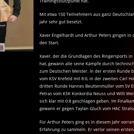
Trainingsstützpunkt hat.
Mit etwa 150 Teilnehmern aus ganz Deutschlan
Jahr sehr gut besetzt.
Xaver Engelhardt und Arthur Peters gingen in 
den Start.
Xaver, der die Grundlagen des Ringersports i
hat, gewann alle seine Kämpfe durch technisc
zum Deutschen Meister. In der ersten Runde be
vom KSV Krefeld mit 8:0, in der zweiten Carl Ho
dritten Runde Hannes Beuttenmüller vom SV Eb
Petras vom KSK Konkordia Neuss und Willi We
sich klar mit 0:8 geschlagen geben. Im Finalk
gewann er gegen Taylan Gluch vom HAC Stralsu
Für Arthur Peters ging es in diesem Jahr vorran
Erfahrung zu sammeln. Er verlor seinen erste