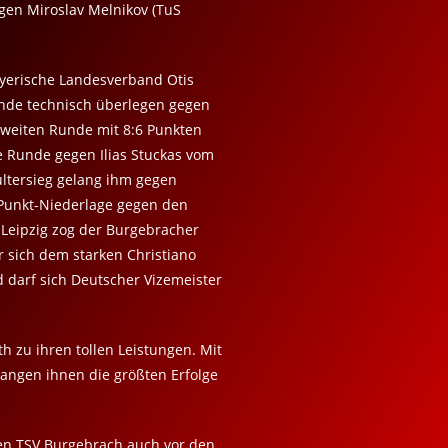
gen Miroslav Melnikov (TuS
Bayerische Landesverband Otis
unde technisch überlegen gegen
zweiten Runde mit 8:6 Punkten
e Runde gegen Ilias Stuckas vom
hultersieg gelang ihm gegen
 Punkt-Niederlage gegen den
 Leipzig zog der Burgebracher
r sich dem starken Christiano
 darf sich Deutscher Vizemeister
h zu ihren tollen Leistungen. Mit
langen ihnen die größten Erfolge
en TSV Burgebrach auch vor den