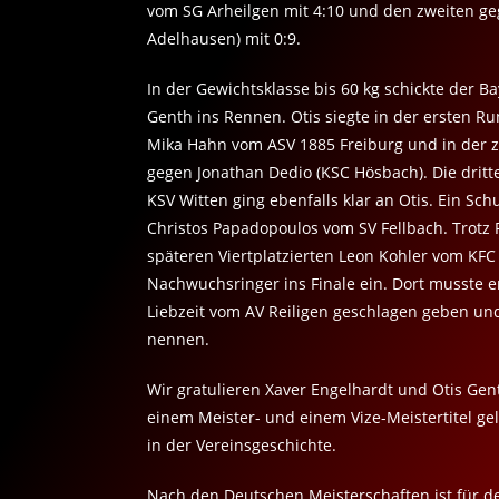
vom SG Arheilgen mit 4:10 und den zweiten ge
Adelhausen) mit 0:9.
In der Gewichtsklasse bis 60 kg schickte der 
Genth ins Rennen. Otis siegte in der ersten R
Mika Hahn vom ASV 1885 Freiburg und in der 
gegen Jonathan Dedio (KSC Hösbach). Die dritt
KSV Witten ging ebenfalls klar an Otis. Ein Sc
Christos Papadopoulos vom SV Fellbach. Trotz
späteren Viertplatzierten Leon Kohler vom KFC
Nachwuchsringer ins Finale ein. Dort musste e
Liebzeit vom AV Reiligen geschlagen geben und
nennen.
Wir gratulieren Xaver Engelhardt und Otis Gent
einem Meister- und einem Vize-Meistertitel ge
in der Vereinsgeschichte.
Nach den Deutschen Meisterschaften ist für d