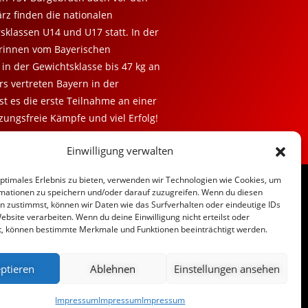
rz finden die nationalen
sklassen U14 und U17 statt. In der
rinnen vom Bayerischen
in der Gewichtsklasse bis 47 kg an
rs vertreten Bayern in der
ist es die erste Teilnahme an einer
ungsfreie Kämpfe und viel Erfolg!
Einwilligung verwalten
optimales Erlebnis zu bieten, verwenden wir Technologien wie Cookies, um
Facebook
mationen zu speichern und/oder darauf zuzugreifen. Wenn du diesen
n zustimmst, können wir Daten wie das Surfverhalten oder eindeutige IDs
ebsite verarbeiten. Wenn du deine Einwilligung nicht erteilst oder
t, können bestimmte Merkmale und Funktionen beeinträchtigt werden.
Instagram
ptieren
Ablehnen
Einstellungen ansehen
Impressum
Impressum
Impressum