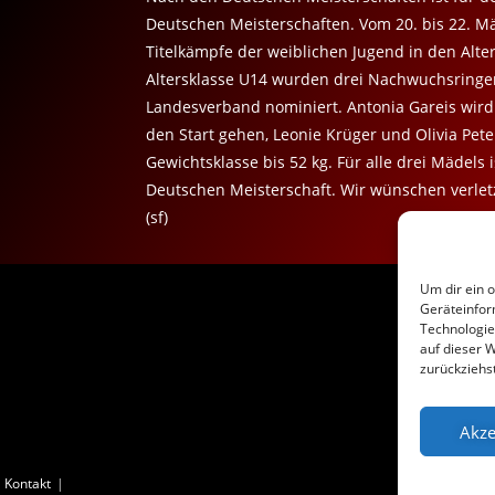
Deutschen Meisterschaften. Vom 20. bis 22. Mä
Titelkämpfe der weiblichen Jugend in den Alter
Altersklasse U14 wurden drei Nachwuchsringe
Landesverband nominiert. Antonia Gareis wird 
den Start gehen, Leonie Krüger und Olivia Pete
Gewichtsklasse bis 52 kg. Für alle drei Mädels 
Deutschen Meisterschaft. Wir wünschen verletz
(sf)
Um dir ein 
Geräteinfor
Technologie
auf dieser W
zurückziehs
Akze
Kontakt