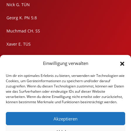
Nick G. TÜN
Georg K. PN 5:8
Muchmad CH. SS
Xaver E. TÜS
Johann E. SS
Einwilligung verwalten
Lukas B. SN
Um dir ein optimales Erlebnis zu bieten, verwenden wir Technologien wie
Cookies, um Geräteinformationen zu speichern und/oder darauf
Nils H. PN 0:11
zuzugreifen. Wenn du diesen Technologien zustimmst, können wir Daten
wie das Surfverhalten oder eindeutige IDs auf dieser Website
Eduard Q. SN
verarbeiten. Wenn du deine Einwilligung nicht erteilst oder zurückziehst,
können bestimmte Merkmale und Funktionen beeinträchtigt werden.
Akzeptieren
Kampfbeginn 10:30 Uhr