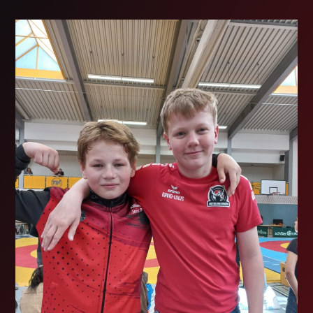
Kräfte
Beim
1.
Königs
Cup