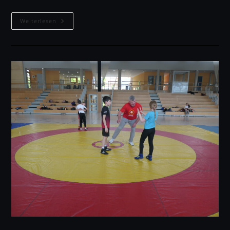
19
Weiterlesen
Mal
Edelmetall
Für
Burgebrach