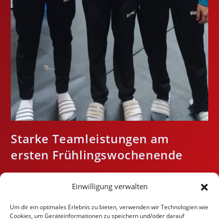
Starke Teamleistungen am
ersten Frühlingswochenende
Starke Teamleistungen am ersten Frühlingswochenende
Einwilligung verwalten
Vom 20. bis 22. März fanden in Frankfurt/Oder die
Deutschen Meisterschaften für die weibliche Jugend in den
Um dir ein optimales Erlebnis zu bieten, verwenden wir Technologien wie
Altersklassen U14 und U17 mit 130 Teilnehmerinnen
Cookies, um Geräteinformationen zu speichern und/oder darauf